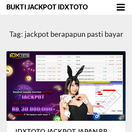
Skip
BUKTI JACKPOT IDXTOTO
to
content
Tag:
jackpot berapapun pasti bayar
IDXTOTO JACKPOT JAPAN RP