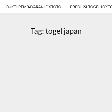
BUKTI PEMBAYARAN IDXTOTO
PREDIKSI TOGEL IDXT
Tag:
togel japan