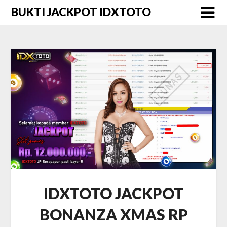
Skip
BUKTI JACKPOT IDXTOTO
to
content
IDXTOTO JACKPOT
BONANZA XMAS RP