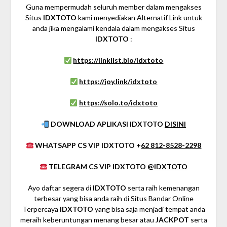
Guna mempermudah seluruh member dalam mengakses
Situs
IDXTOTO
kami menyediakan Alternatif Link untuk
anda jika mengalami kendala dalam mengakses Situs
IDXTOTO
:
https://linklist.bio/idxtoto
https://joy.link/idxtoto
https://solo.to/idxtoto
DOWNLOAD APLIKASI IDXTOTO
DISINI
WHATSAPP CS VIP IDXTOTO +
62 812-8528-2298
TELEGRAM CS VIP IDXTOTO
@IDXTOTO
Ayo daftar segera di
IDXTOTO
serta raih kemenangan
terbesar yang bisa anda raih di Situs Bandar Online
Terpercaya
IDXTOTO
yang bisa saja menjadi tempat anda
meraih keberuntungan menang besar atau
JACKPOT
serta