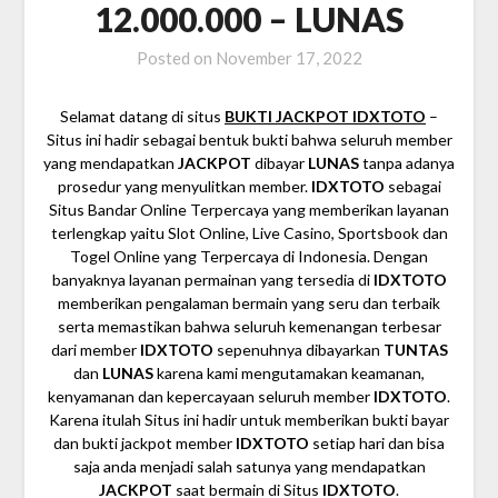
12.000.000 – LUNAS
Posted on
November 17, 2022
Selamat datang di situs
BUKTI JACKPOT IDXTOTO
–
Situs ini hadir sebagai bentuk bukti bahwa seluruh member
yang mendapatkan
JACKPOT
dibayar
LUNAS
tanpa adanya
prosedur yang menyulitkan member.
IDXTOTO
sebagai
Situs Bandar Online Terpercaya yang memberikan layanan
terlengkap yaitu Slot Online, Live Casino, Sportsbook dan
Togel Online yang Terpercaya di Indonesia. Dengan
banyaknya layanan permainan yang tersedia di
IDXTOTO
memberikan pengalaman bermain yang seru dan terbaik
serta memastikan bahwa seluruh kemenangan terbesar
dari member
IDXTOTO
sepenuhnya dibayarkan
TUNTAS
dan
LUNAS
karena kami mengutamakan keamanan,
kenyamanan dan kepercayaan seluruh member
IDXTOTO
.
Karena itulah Situs ini hadir untuk memberikan bukti bayar
dan bukti jackpot member
IDXTOTO
setiap hari dan bisa
saja anda menjadi salah satunya yang mendapatkan
JACKPOT
saat bermain di Situs
IDXTOTO
.