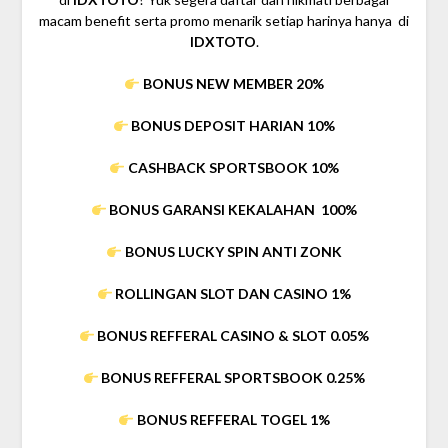
macam benefit serta promo menarik setiap harinya hanya di
IDXTOTO
.
BONUS NEW MEMBER 20%
BONUS DEPOSIT HARIAN 10%
CASHBACK SPORTSBOOK 10%
BONUS GARANSI KEKALAHAN 100%
BONUS LUCKY SPIN ANTI ZONK
ROLLINGAN SLOT DAN CASINO 1%
BONUS REFFERAL CASINO & SLOT 0.05%
BONUS REFFERAL SPORTSBOOK 0.25%
BONUS REFFERAL TOGEL 1%