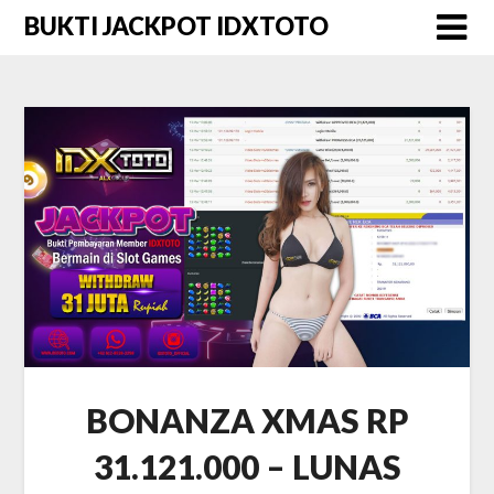
Skip
BUKTI JACKPOT IDXTOTO
to
content
BONANZA XMAS RP
31.121.000 – LUNAS