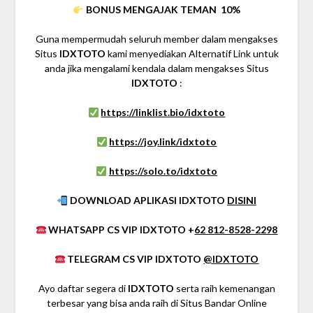
BONUS MENGAJAK TEMAN 10%
Guna mempermudah seluruh member dalam mengakses
Situs
IDXTOTO
kami menyediakan Alternatif Link untuk
anda jika mengalami kendala dalam mengakses Situs
IDXTOTO
:
https://linklist.bio/idxtoto
https://joy.link/idxtoto
https://solo.to/idxtoto
DOWNLOAD APLIKASI IDXTOTO
DISINI
WHATSAPP CS VIP IDXTOTO +
62 812-8528-2298
TELEGRAM CS VIP IDXTOTO
@IDXTOTO
Ayo daftar segera di
IDXTOTO
serta raih kemenangan
terbesar yang bisa anda raih di Situs Bandar Online