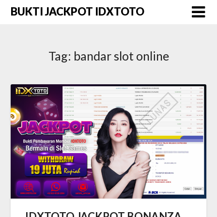
Skip
BUKTI JACKPOT IDXTOTO
to
content
Tag:
bandar slot online
IDXTOTO JACKPOT BONANZA