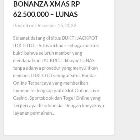
BONANZA XMAS RP
62.500.000 – LUNAS
Posted on
Desember 15, 2022
Selamat datang di situs BUKTI JACKPOT
IDXTOTO – Situs ini hadir sebagai bentuk
bukti bahwa seluruh member yang
mendapatkan JACKPOT dibayar LUNAS
tanpa adanya prosedur yang menyulitkan
member. IDXTOTO sebagai Situs Bandar
Online Terpercaya yang memberikan
layanan terlengkap yaitu Slot Online, Live
Casino, Sportsbook dan Togel Online yang
Terpercaya di Indonesia. Dengan banyaknya
layanan permainan…